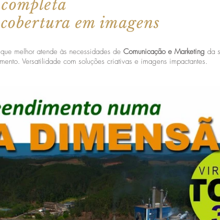
 completa
 cobertura em imagens
que melhor atende às necessidades de
Comunicação e Marketing
da s
nto. Versatilidade com soluções criativas e imagens impactantes.