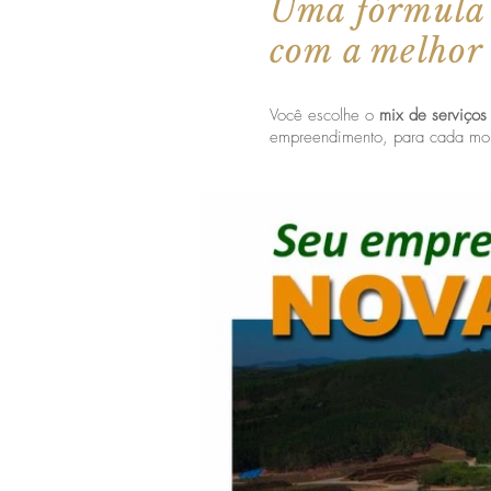
Uma fórmula
com a melhor
Você escolhe o
mix de serviços
empreendimento, para cada mome